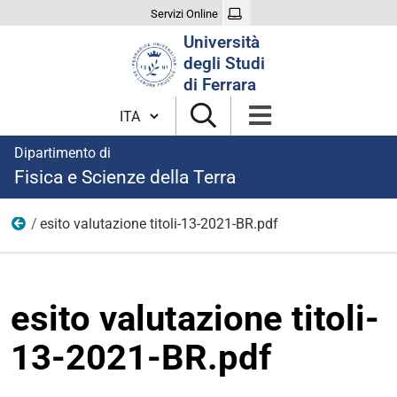
Servizi Online
Cerca
Università
nel
degli Studi
sito
di Ferrara
Cambia lingua
Dipartimento di
Fisica e Scienze della Terra
esito valutazione titoli-13-2021-BR.pdf
modulistica borse 2021
esito valutazione titoli-
13-2021-BR.pdf