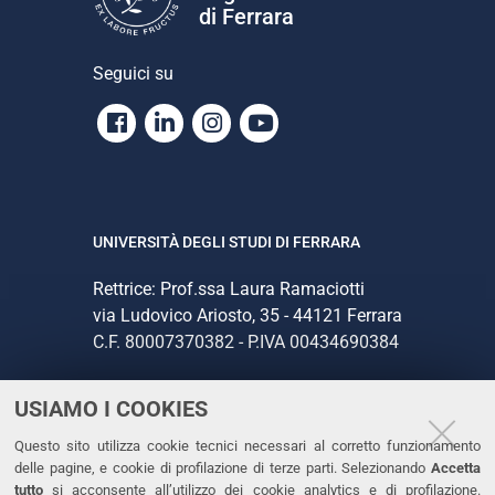
di Ferrara
Seguici su
Facebook
Linkedin
Instagram
Youtube
UNIVERSITÀ DEGLI STUDI DI FERRARA
Rettrice: Prof.ssa Laura Ramaciotti
via Ludovico Ariosto, 35 - 44121 Ferrara
C.F. 80007370382 - P.IVA 00434690384
USIAMO I COOKIES
CONTATTI
Questo sito utilizza cookie tecnici necessari al corretto funzionamento
Tel. +39 0532 293111
delle pagine, e cookie di profilazione di terze parti. Selezionando
Accetta
Fax. +39 0532 293031
tutto
si acconsente all’utilizzo dei cookie analytics e di profilazione.