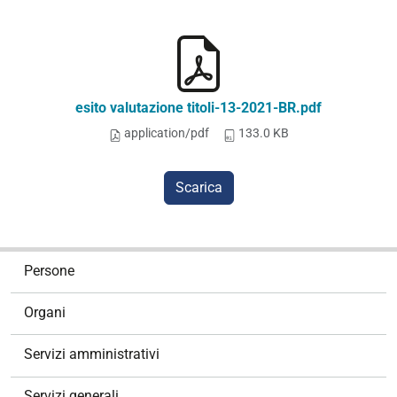
esito valutazione titoli-13-2021-BR.pdf
application/pdf
133.0 KB
Scarica
N
Persone
a
v
Organi
i
g
Servizi amministrativi
a
z
Servizi generali