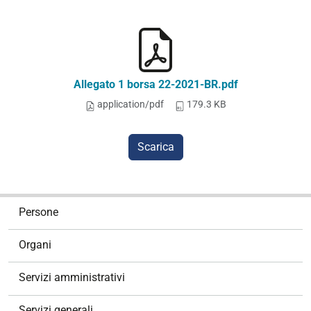
Allegato 1 borsa 22-2021-BR.pdf
application/pdf
179.3 KB
Scarica
N
Persone
a
v
Organi
i
g
Servizi amministrativi
a
z
Servizi generali