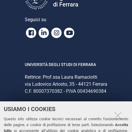
di Ferrara
Seguici su
Facebook
Linkedin
Instagram
Youtube
UNIVERSITÀ DEGLI STUDI DI FERRARA
Rettrice: Prof.ssa Laura Ramaciotti
via Ludovico Ariosto, 35 - 44121 Ferrara
C.F. 80007370382 - P.IVA 00434690384
USIAMO I COOKIES
CONTATTI
Questo sito utilizza cookie tecnici necessari al corretto funzionamento
Tel. +39 0532 293111
delle pagine, e cookie di profilazione di terze parti. Selezionando
Accetta
Fax. +39 0532 293031
tutto
si acconsente all’utilizzo dei cookie analytics e di profilazione.