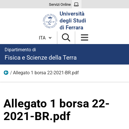
Servizi Online
Cerca
Università
nel
degli Studi
sito
di Ferrara
Cambia lingua
Dipartimento di
Fisica e Scienze della Terra
Allegato 1 borsa 22-2021-BR.pdf
modulistica borse 2021
Allegato 1 borsa 22-
2021-BR.pdf