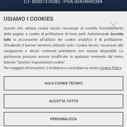
C.F. 80007370382 - P.IVA 00434690384
USIAMO I COOKIES
CONTATTI
Questo sito utilizza cookie tecnici necessari al corretto funzionamento
Tel. +39 0532 293111
delle pagine, e cookie di profilazione di terze parti. Selezionando
Accetta
Fax. +39 0532 293031
tutto
si acconsente all’utilizzo dei cookie analytics e di profilazione.
PEC
Chiudendo il banner verranno utilizzati solo i cookie tecnici necessari alla
navigazione e alcuni contenuti potrebbero non essere disponibili. Le
preferenze possono essere modificate in qualsiasi momento dal menu
LINKS
laterale "Gestisci impostazioni cookie".
Per maggiori informazioni, ti invitiamo a consultare la nostra
Cookie Policy
.
Accessibilità
Dichiarazione di accessibilità
SOLO COOKIE TECNICI
Protezione dati personali
Cookies
ACCETTA TUTTO
PERSONALIZZA
Copyright @ 2026, Università di Ferrara