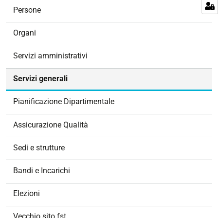
N
Persone
a
v
Organi
i
g
Servizi amministrativi
a
z
Servizi generali
i
o
Pianificazione Dipartimentale
n
e
Assicurazione Qualità
Sedi e strutture
Bandi e Incarichi
Elezioni
Vecchio sito fst