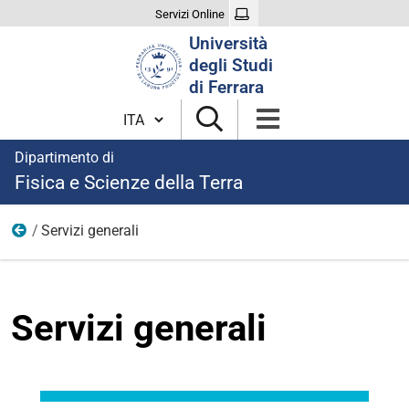
Servizi Online
Cerca
Università
nel
degli Studi
sito
di Ferrara
Cambia lingua
Dipartimento di
Fisica e Scienze della Terra
Servizi generali
Organizzazione
Servizi generali