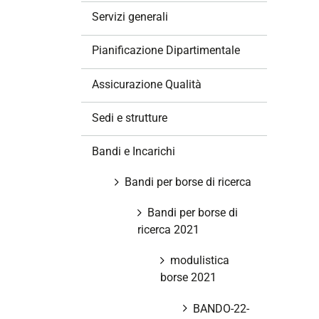
z
Servizi generali
i
o
Pianificazione Dipartimentale
n
e
Assicurazione Qualità
Sedi e strutture
Bandi e Incarichi
Bandi per borse di ricerca
Bandi per borse di
ricerca 2021
modulistica
borse 2021
BANDO-22-