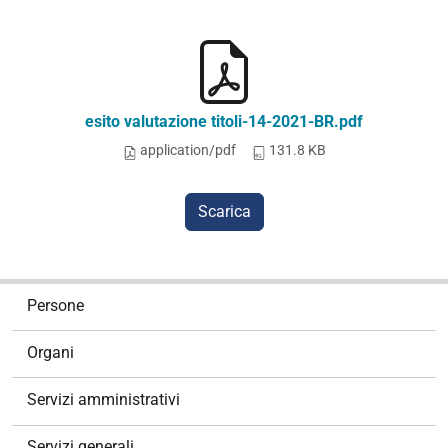
esito valutazione titoli-14-2021-BR.pdf
application/pdf
131.8 KB
Scarica
N
Persone
a
v
Organi
i
g
Servizi amministrativi
a
z
Servizi generali