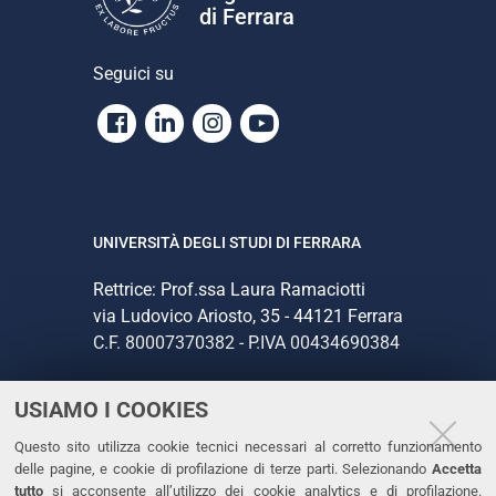
di Ferrara
Seguici su
Facebook
Linkedin
Instagram
Youtube
UNIVERSITÀ DEGLI STUDI DI FERRARA
Rettrice: Prof.ssa Laura Ramaciotti
via Ludovico Ariosto, 35 - 44121 Ferrara
C.F. 80007370382 - P.IVA 00434690384
USIAMO I COOKIES
CONTATTI
Questo sito utilizza cookie tecnici necessari al corretto funzionamento
Tel. +39 0532 293111
delle pagine, e cookie di profilazione di terze parti. Selezionando
Accetta
Fax. +39 0532 293031
tutto
si acconsente all’utilizzo dei cookie analytics e di profilazione.