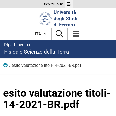
Servizi Online
Cerca
Università
nel
degli Studi
sito
di Ferrara
Cambia lingua
Dipartimento di
Fisica e Scienze della Terra
esito valutazione titoli-14-2021-BR.pdf
modulistica borse 2021
esito valutazione titoli-
14-2021-BR.pdf