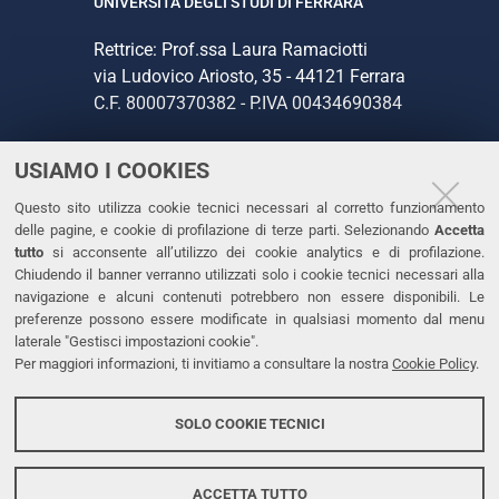
UNIVERSITÀ DEGLI STUDI DI FERRARA
Rettrice: Prof.ssa Laura Ramaciotti
via Ludovico Ariosto, 35 - 44121 Ferrara
C.F. 80007370382 - P.IVA 00434690384
USIAMO I COOKIES
CONTATTI
Questo sito utilizza cookie tecnici necessari al corretto funzionamento
Tel. +39 0532 293111
delle pagine, e cookie di profilazione di terze parti. Selezionando
Accetta
Fax. +39 0532 293031
tutto
si acconsente all’utilizzo dei cookie analytics e di profilazione.
PEC
Chiudendo il banner verranno utilizzati solo i cookie tecnici necessari alla
navigazione e alcuni contenuti potrebbero non essere disponibili. Le
preferenze possono essere modificate in qualsiasi momento dal menu
LINKS
laterale "Gestisci impostazioni cookie".
Per maggiori informazioni, ti invitiamo a consultare la nostra
Cookie Policy
.
Accessibilità
Dichiarazione di accessibilità
SOLO COOKIE TECNICI
Protezione dati personali
Cookies
ACCETTA TUTTO