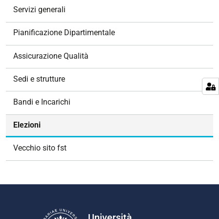
z
Servizi generali
i
o
Pianificazione Dipartimentale
n
e
Assicurazione Qualità
Sedi e strutture
Bandi e Incarichi
Elezioni
Vecchio sito fst
Università