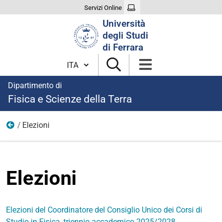
Servizi Online
Cerca
Università
nel
degli Studi
sito
di Ferrara
Cambia lingua
Dipartimento di
Fisica e Scienze della Terra
Elezioni
Organizzazione
Elezioni
Elezioni del Coordinatore del Consiglio Unico dei Corsi di
Studio in Fisica, triennio accademico 2025/2028