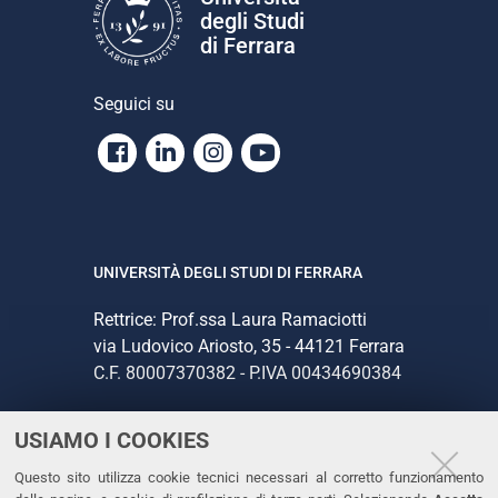
degli Studi
di Ferrara
Seguici su
Facebook
Linkedin
Instagram
Youtube
UNIVERSITÀ DEGLI STUDI DI FERRARA
Rettrice: Prof.ssa Laura Ramaciotti
via Ludovico Ariosto, 35 - 44121 Ferrara
C.F. 80007370382 - P.IVA 00434690384
USIAMO I COOKIES
CONTATTI
Questo sito utilizza cookie tecnici necessari al corretto funzionamento
Tel. +39 0532 293111