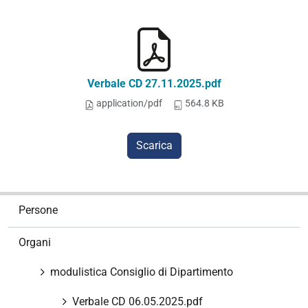
Verbale CD 27.11.2025.pdf
application/pdf
564.8 KB
Scarica
N
Persone
a
v
Organi
i
g
modulistica Consiglio di Dipartimento
a
z
Verbale CD 06.05.2025.pdf