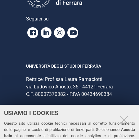
di Ferrara
Seguici su
Facebook
Linkedin
Instagram
Youtube
UNIVERSITÀ DEGLI STUDI DI FERRARA
Rettrice: Prof.ssa Laura Ramaciotti
via Ludovico Ariosto, 35 - 44121 Ferrara
C.F. 80007370382 - P.IVA 00434690384
USIAMO I COOKIES
CONTATTI
Questo sito utilizza cookie tecnici necessari al corretto funzionamento
Tel. +39 0532 293111
delle pagine, e cookie di profilazione di terze parti. Selezionando
Accetta
Fax. +39 0532 293031
tutto
si acconsente all’utilizzo dei cookie analytics e di profilazione.