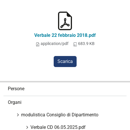
Verbale 22 febbraio 2018.pdf
application/pdf
683.9 KB
Scarica
N
Persone
a
v
Organi
i
g
modulistica Consiglio di Dipartimento
a
z
Verbale CD 06.05.2025.pdf