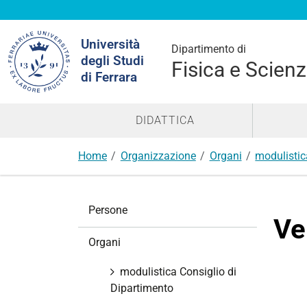
Cerca
Università
nel
Dipartimento di
degli Studi
sito
Fisica e Scienz
di Ferrara
DIDATTICA
Home
Organizzazione
Organi
modulistic
N
Persone
a
Ve
v
Organi
i
g
modulistica Consiglio di
a
Dipartimento
z