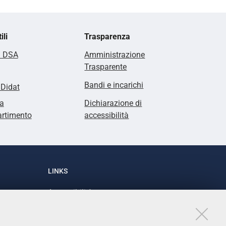
ili
Trasparenza
i DSA
Amministrazione
Trasparente
Bandi e incarichi
lDidat
a
Dichiarazione di
artimento
accessibilità
LINKS
Accessibilità
1
Dichiarazione di accessibilità
Protezione dati personali