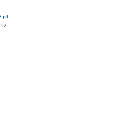
8.pdf
 KB