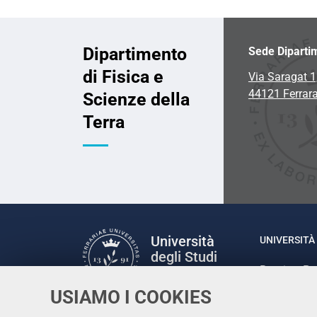
Dipartimento
Sede Diparti
di Fisica e
Via Saragat 1
44121 Ferrar
Scienze della
Terra
Università
UNIVERSITÀ 
degli Studi
Rettrice: P
di Ferrara
via Ludovic
USIAMO I COOKIES
C.F. 80007
Seguici su