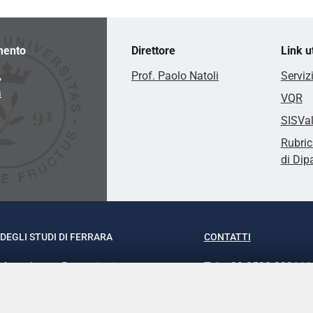
mento
Direttore
Link ut
,
Prof. Paolo Natoli
Serviz
a
VQR
SISVa
Rubric
di Dip
DEGLI STUDI DI FERRARA
CONTATTI
rof.ssa Laura Ramaciotti
Tel. +39 0532 293111
o Ariosto, 35 - 44121 Ferrara
Fax. +39 0532 29303
370382 - P.IVA 00434690384
PEC