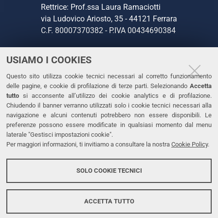
Rettrice: Prof.ssa Laura Ramaciotti
via Ludovico Ariosto, 35 - 44121 Ferrara
C.F. 80007370382 - P.IVA 00434690384
USIAMO I COOKIES
CONTATTI
Questo sito utilizza cookie tecnici necessari al corretto funzionamento
Tel. +39 0532 293111
delle pagine, e cookie di profilazione di terze parti. Selezionando
Accetta
Fax. +39 0532 293031
tutto
si acconsente all’utilizzo dei cookie analytics e di profilazione.
PEC
Chiudendo il banner verranno utilizzati solo i cookie tecnici necessari alla
navigazione e alcuni contenuti potrebbero non essere disponibili. Le
preferenze possono essere modificate in qualsiasi momento dal menu
LINKS
laterale "Gestisci impostazioni cookie".
Per maggiori informazioni, ti invitiamo a consultare la nostra
Cookie Policy
.
Accessibilità
Dichiarazione di accessibilità
SOLO COOKIE TECNICI
Protezione dati personali
Cookies
ACCETTA TUTTO