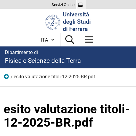
Servizi Online
Cerca
Università
nel
degli Studi
sito
di Ferrara
Cambia lingua
Dipartimento di
Fisica e Scienze della Terra
esito valutazione titoli-12-2025-BR.pdf
modulistica borse 2025
esito valutazione titoli-
12-2025-BR.pdf