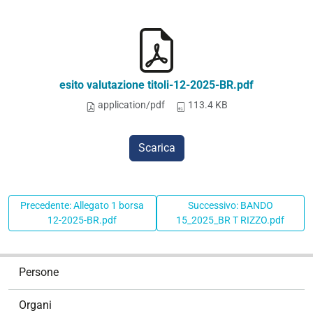
esito valutazione titoli-12-2025-BR.pdf
application/pdf
113.4 KB
Scarica
Precedente: Allegato 1 borsa
Successivo: BANDO
12-2025-BR.pdf
15_2025_BR T RIZZO.pdf
N
Persone
a
v
Organi