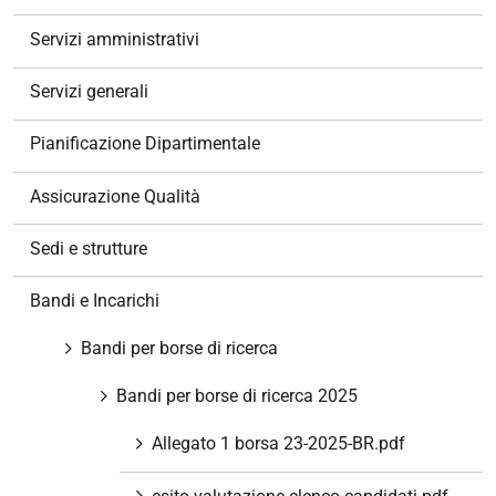
i
g
Servizi amministrativi
a
z
Servizi generali
i
o
Pianificazione Dipartimentale
n
e
Assicurazione Qualità
Sedi e strutture
Bandi e Incarichi
Bandi per borse di ricerca
Bandi per borse di ricerca 2025
Allegato 1 borsa 23-2025-BR.pdf