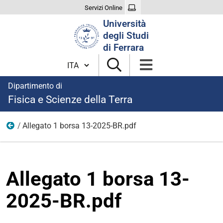
Servizi Online
Cerca
Università
nel
degli Studi
sito
di Ferrara
Cambia lingua
Dipartimento di
Fisica e Scienze della Terra
Allegato 1 borsa 13-2025-BR.pdf
modulistica borse 2025
Allegato 1 borsa 13-
2025-BR.pdf