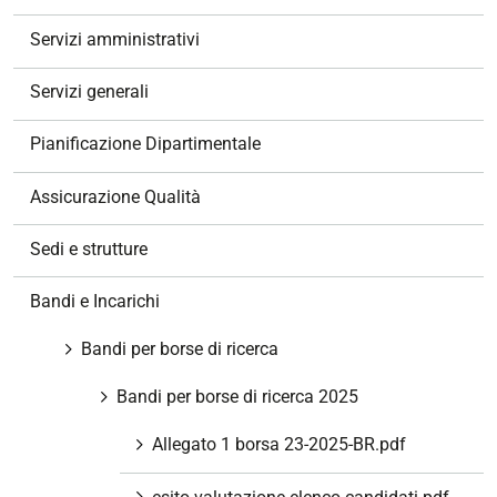
i
g
Servizi amministrativi
a
z
Servizi generali
i
o
Pianificazione Dipartimentale
n
e
Assicurazione Qualità
Sedi e strutture
Bandi e Incarichi
Bandi per borse di ricerca
Bandi per borse di ricerca 2025
Allegato 1 borsa 23-2025-BR.pdf