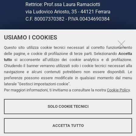
Rettrice: Prof.ssa Laura Ramaciotti
via Ludovico Ariosto, 35 - 44121 Ferrara
C.F. 80007370382 - P.IVA 00434690384
USIAMO I COOKIES
CONTATTI
Questo sito utilizza cookie tecnici necessari al corretto funzionamento
Tel. +39 0532 293111
delle pagine, e cookie di profilazione di terze parti. Selezionando
Accetta
Fax. +39 0532 293031
tutto
si acconsente all’utilizzo dei cookie analytics e di profilazione.
PEC
Chiudendo il banner verranno utilizzati solo i cookie tecnici necessari alla
navigazione e alcuni contenuti potrebbero non essere disponibili. Le
preferenze possono essere modificate in qualsiasi momento dal menu
LINKS
laterale "Gestisci impostazioni cookie".
Per maggiori informazioni, ti invitiamo a consultare la nostra
Cookie Policy
.
Accessibilità
Dichiarazione di accessibilità
SOLO COOKIE TECNICI
Protezione dati personali
Cookies
ACCETTA TUTTO