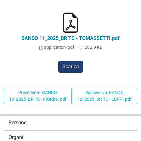
BANDO 11_2025_BR TC - TOMASSETTI.pdf
application/pdf
262.9 KB
Scarica
Precedente: BANDO
Successivo: BANDO
10_2025_BR TC - FIORINI.pdf
12_2025_BR TC - LUPPI.pdf
N
Persone
a
v
Organi