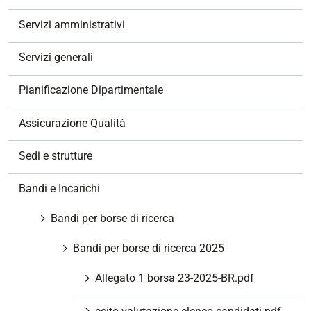
i
g
Servizi amministrativi
a
z
Servizi generali
i
o
Pianificazione Dipartimentale
n
e
Assicurazione Qualità
Sedi e strutture
Bandi e Incarichi
Bandi per borse di ricerca
Bandi per borse di ricerca 2025
Allegato 1 borsa 23-2025-BR.pdf