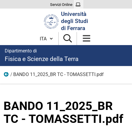
Servizi Online
Cerca
Università
nel
degli Studi
sito
di Ferrara
Cambia lingua
Dipartimento di
Fisica e Scienze della Terra
BANDO 11_2025_BR TC - TOMASSETTI.pdf
modulistica borse 2025
BANDO 11_2025_BR
TC - TOMASSETTI.pdf