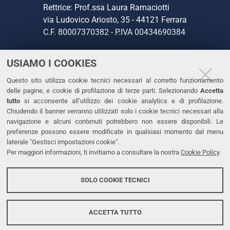
Rettrice: Prof.ssa Laura Ramaciotti
via Ludovico Ariosto, 35 - 44121 Ferrara
C.F. 80007370382 - P.IVA 00434690384
USIAMO I COOKIES
CONTATTI
Questo sito utilizza cookie tecnici necessari al corretto funzionamento
Tel. +39 0532 293111
delle pagine, e cookie di profilazione di terze parti. Selezionando
Accetta
Fax. +39 0532 293031
tutto
si acconsente all’utilizzo dei cookie analytics e di profilazione.
PEC
Chiudendo il banner verranno utilizzati solo i cookie tecnici necessari alla
navigazione e alcuni contenuti potrebbero non essere disponibili. Le
preferenze possono essere modificate in qualsiasi momento dal menu
LINKS
laterale "Gestisci impostazioni cookie".
Per maggiori informazioni, ti invitiamo a consultare la nostra
Cookie Policy
.
Accessibilità
Dichiarazione di accessibilità
SOLO COOKIE TECNICI
Protezione dati personali
Cookies
ACCETTA TUTTO