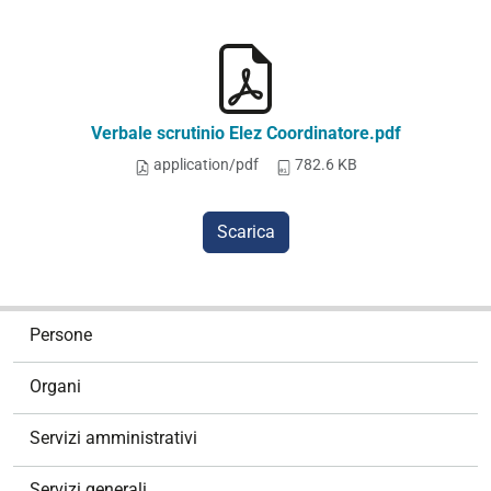
Verbale scrutinio Elez Coordinatore.pdf
application/pdf
782.6 KB
Scarica
N
Persone
a
v
Organi
i
g
Servizi amministrativi
a
z
Servizi generali