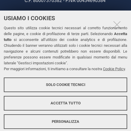
C.F. 80007370382 - P.IVA 00434690384
USIAMO I COOKIES
CONTATTI
Questo sito utilizza cookie tecnici necessari al corretto funzionamento
Tel. +39 0532 293111
delle pagine, e cookie di profilazione di terze parti. Selezionando
Accetta
Fax. +39 0532 293031
tutto
si acconsente all’utilizzo dei cookie analytics e di profilazione.
PEC
Chiudendo il banner verranno utilizzati solo i cookie tecnici necessari alla
navigazione e alcuni contenuti potrebbero non essere disponibili. Le
preferenze possono essere modificate in qualsiasi momento dal menu
LINKS
laterale "Gestisci impostazioni cookie".
Per maggiori informazioni, ti invitiamo a consultare la nostra
Cookie Policy
.
Accessibilità
Dichiarazione di accessibilità
SOLO COOKIE TECNICI
Protezione dati personali
Cookies
ACCETTA TUTTO
PERSONALIZZA
Copyright @ 2026, Università di Ferrara