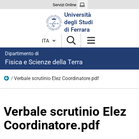
Servizi Online
Cerca
Università
nel
degli Studi
sito
di Ferrara
Cambia lingua
Dipartimento di
Fisica e Scienze della Terra
Verbale scrutinio Elez Coordinatore.pdf
Elezione del Coordinatore del Consiglio Unico di Corso 
Verbale scrutinio Elez
Coordinatore.pdf