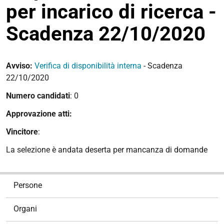
per incarico di ricerca -
Scadenza 22/10/2020
Avviso:
Verifica di disponibilità interna
- Scadenza
22/10/2020
Numero candidati
: 0
Approvazione atti:
Vincitore
:
La selezione è andata deserta per mancanza di domande
N
Persone
a
v
Organi
i