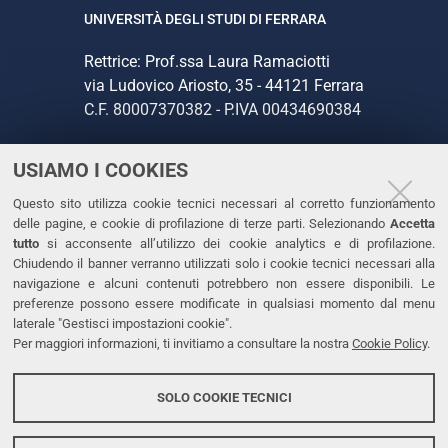
UNIVERSITÀ DEGLI STUDI DI FERRARA
Rettrice: Prof.ssa Laura Ramaciotti
via Ludovico Ariosto, 35 - 44121 Ferrara
C.F. 80007370382 - P.IVA 00434690384
USIAMO I COOKIES
CONTATTI
Questo sito utilizza cookie tecnici necessari al corretto funzionamento
Tel. +39 0532 293111
delle pagine, e cookie di profilazione di terze parti. Selezionando
Accetta
Fax. +39 0532 293031
tutto
si acconsente all’utilizzo dei cookie analytics e di profilazione.
PEC
Chiudendo il banner verranno utilizzati solo i cookie tecnici necessari alla
navigazione e alcuni contenuti potrebbero non essere disponibili. Le
preferenze possono essere modificate in qualsiasi momento dal menu
LINKS
laterale "Gestisci impostazioni cookie".
Per maggiori informazioni, ti invitiamo a consultare la nostra
Cookie Policy
.
Accessibilità
Dichiarazione di accessibilità
SOLO COOKIE TECNICI
Protezione dati personali