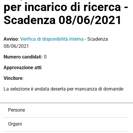
per incarico di ricerca -
Scadenza 08/06/2021
Avviso
:
Verifica di disponibilità interna
- Scadenza
08/06/2021
Numero candidat
i: 0
Approvazione atti
:
Vincitore
:
La selezione è andata deserta per mancanza di domande
N
Persone
a
v
Organi
i