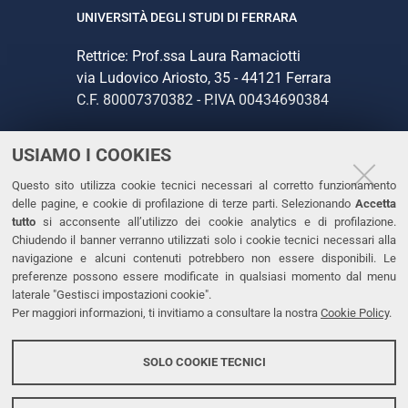
UNIVERSITÀ DEGLI STUDI DI FERRARA
Rettrice: Prof.ssa Laura Ramaciotti
via Ludovico Ariosto, 35 - 44121 Ferrara
C.F. 80007370382 - P.IVA 00434690384
USIAMO I COOKIES
CONTATTI
Questo sito utilizza cookie tecnici necessari al corretto funzionamento
Tel. +39 0532 293111
delle pagine, e cookie di profilazione di terze parti. Selezionando
Accetta
Fax. +39 0532 293031
tutto
si acconsente all’utilizzo dei cookie analytics e di profilazione.
PEC
Chiudendo il banner verranno utilizzati solo i cookie tecnici necessari alla
navigazione e alcuni contenuti potrebbero non essere disponibili. Le
preferenze possono essere modificate in qualsiasi momento dal menu
LINKS
laterale "Gestisci impostazioni cookie".
Per maggiori informazioni, ti invitiamo a consultare la nostra
Cookie Policy
.
Accessibilità
Dichiarazione di accessibilità
SOLO COOKIE TECNICI
Protezione dati personali