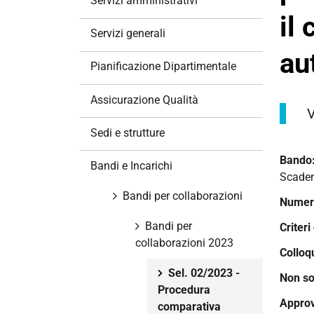
Servizi amministrativi
a
il
z
Servizi generali
i
au
o
Pianificazione Dipartimentale
n
e
Assicurazione Qualità
V
Sedi e strutture
Bando
Bandi e Incarichi
Scade
Bandi per collaborazioni
Numero
Bandi per
Criteri
collaborazioni 2023
Colloq
Sel. 02/2023 -
Non so
Procedura
Approv
comparativa