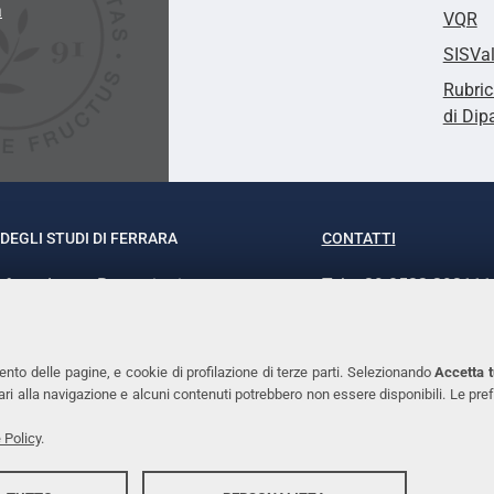
a
VQR
SISVa
Rubric
di Dip
DEGLI STUDI DI FERRARA
CONTATTI
rof.ssa Laura Ramaciotti
Tel. +39 0532 293111
o Ariosto, 35 - 44121 Ferrara
Fax. +39 0532 29303
370382 - P.IVA 00434690384
PEC
ento delle pagine, e cookie di profilazione di terze parti. Selezionando
Accetta t
ssari alla navigazione e alcuni contenuti potrebbero non essere disponibili. Le
 Policy
.