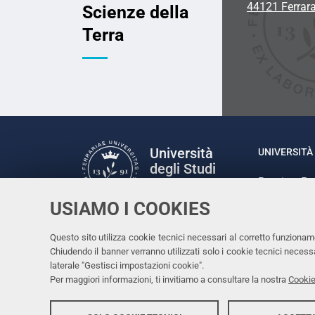
44121 Ferrar
Scienze della
Terra
Università
UNIVERSITÀ 
degli Studi
Rettrice: P
di Ferrara
via Ludovic
USIAMO I COOKIES
C.F. 80007
Seguici su
Questo sito utilizza cookie tecnici necessari al corretto funzionam
Facebook
Linkedin
Instagram
Youtube
Chiudendo il banner verranno utilizzati solo i cookie tecnici nece
laterale "Gestisci impostazioni cookie".
Per maggiori informazioni, ti invitiamo a consultare la nostra
Cookie