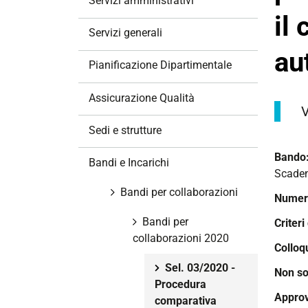
Servizi amministrativi
a
il
z
Servizi generali
i
au
o
Pianificazione Dipartimentale
n
e
Assicurazione Qualità
V
Sedi e strutture
Bando
Bandi e Incarichi
Scade
Bandi per collaborazioni
Numero
Bandi per
Criteri
collaborazioni 2020
Colloq
Sel. 03/2020 -
Non so
Procedura
Approv
comparativa