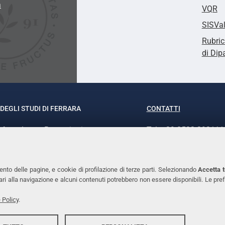
a
VQR
SISVa
Rubric
di Dip
DEGLI STUDI DI FERRARA
CONTATTI
rof.ssa Laura Ramaciotti
Tel. +39 0532 293111
o Ariosto, 35 - 44121 Ferrara
Fax. +39 0532 29303
370382 - P.IVA 00434690384
PEC
ento delle pagine, e cookie di profilazione di terze parti. Selezionando
Accetta t
ssari alla navigazione e alcuni contenuti potrebbero non essere disponibili. Le
 Policy
.