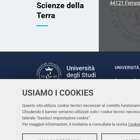
44121 Ferrar
Scienze della
Terra
Università
UNIVERSITÀ 
degli Studi
Rettrice: P
di Ferrara
via Ludovic
USIAMO I COOKIES
C.F. 80007
Seguici su
Questo sito utilizza cookie tecnici necessari al corretto funzionam
Facebook
Linkedin
Instagram
Youtube
Chiudendo il banner verranno utilizzati solo i cookie tecnici nece
laterale "Gestisci impostazioni cookie".
Per maggiori informazioni, ti invitiamo a consultare la nostra
Cookie