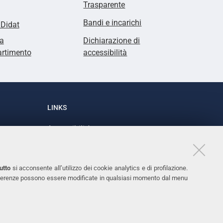
Trasparente
Bandi e incarichi
lDidat
a
Dichiarazione di
artimento
accessibilità
LINKS
Accessibilità
1
Dichiarazione di accessibilità
Protezione dati personali
utto
si acconsente all’utilizzo dei cookie analytics e di profilazione.
Cookies
 preferenze possono essere modificate in qualsiasi momento dal menu