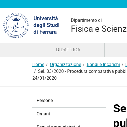
Cerca
Università
nel
Dipartimento di
degli Studi
sito
Fisica e Scienz
di Ferrara
DIDATTICA
Home
Organizzazione
Bandi e Incarichi
Sel. 03/2020 - Procedura comparativa pubblic
24/01/2020
N
Persone
a
Se
v
Organi
i
pu
g