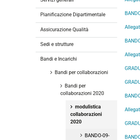
i
o
BANDO-
Pianificazione Dipartimentale
n
Allega
e
Assicurazione Qualità
BANDO-
Sedi e strutture
Allega
Bandi e Incarichi
GRADU
Bandi per collaborazioni
GRADU
Bandi per
collaborazioni 2020
BANDO
modulistica
Allega
collaborazioni
2020
GRADU
BANDO-09-
BANDO