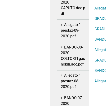
2020
CAPUTO.doc.p
Allega
df
GRADU
Allegato 1
GRADU
prestaz-09-
2020.pdf
BANDO
BANDO-08-
Allega
2020
COLTORTI gas
GRADU
nobili.doc.pdf
BANDO
Allegato 1
Allega
prestaz-08-
2020.pdf
BANDO-07-
2020