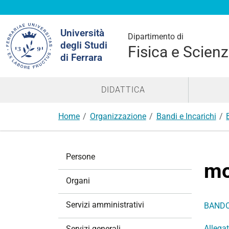
Cerca
Università
nel
Dipartimento di
degli Studi
sito
Fisica e Scienz
di Ferrara
DIDATTICA
Home
Organizzazione
Bandi e Incarichi
N
Persone
a
mo
v
Organi
i
g
Servizi amministrativi
BANDO
a
z
Allega
Servizi generali