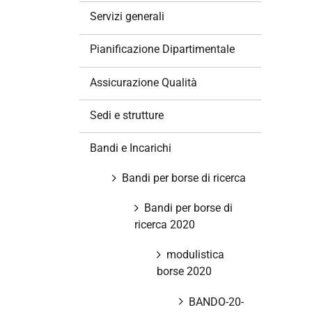
z
Servizi generali
i
o
Pianificazione Dipartimentale
n
e
Assicurazione Qualità
Sedi e strutture
Bandi e Incarichi
Bandi per borse di ricerca
Bandi per borse di
ricerca 2020
modulistica
borse 2020
BANDO-20-