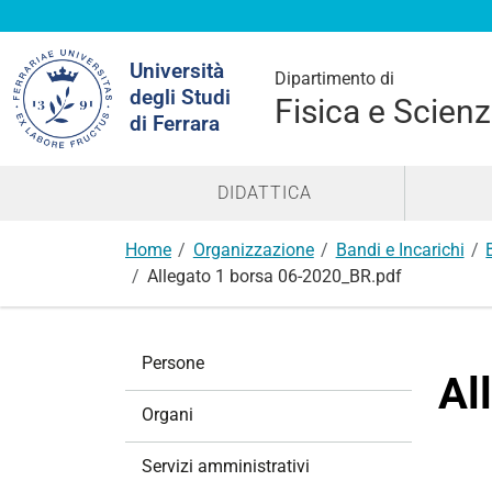
Cerca
Università
nel
Dipartimento di
degli Studi
sito
Fisica e Scienz
di Ferrara
DIDATTICA
Home
Organizzazione
Bandi e Incarichi
Allegato 1 borsa 06-2020_BR.pdf
N
Persone
a
Al
v
Organi
i
g
Servizi amministrativi
a