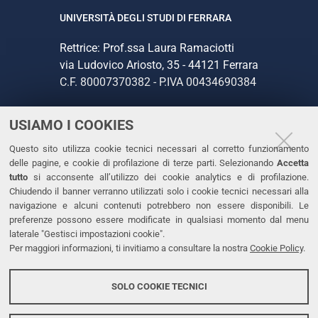
UNIVERSITÀ DEGLI STUDI DI FERRARA
Rettrice: Prof.ssa Laura Ramaciotti
via Ludovico Ariosto, 35 - 44121 Ferrara
C.F. 80007370382 - P.IVA 00434690384
USIAMO I COOKIES
CONTATTI
Questo sito utilizza cookie tecnici necessari al corretto funzionamento
Tel. +39 0532 293111
delle pagine, e cookie di profilazione di terze parti. Selezionando
Accetta
Fax. +39 0532 293031
tutto
si acconsente all’utilizzo dei cookie analytics e di profilazione.
PEC
Chiudendo il banner verranno utilizzati solo i cookie tecnici necessari alla
navigazione e alcuni contenuti potrebbero non essere disponibili. Le
preferenze possono essere modificate in qualsiasi momento dal menu
LINKS
laterale "Gestisci impostazioni cookie".
Per maggiori informazioni, ti invitiamo a consultare la nostra
Cookie Policy
.
Accessibilità
Dichiarazione di accessibilità
SOLO COOKIE TECNICI
Protezione dati personali