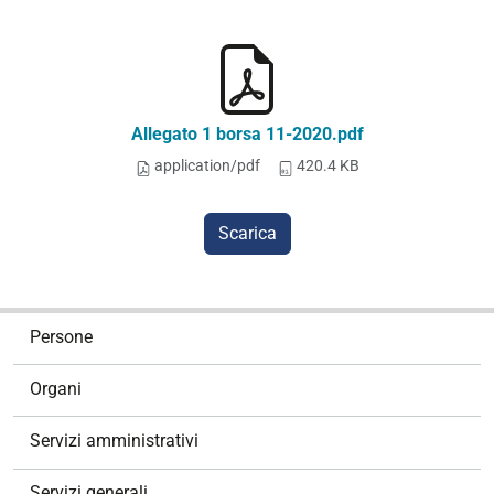
Allegato 1 borsa 11-2020.pdf
application/pdf
420.4 KB
Scarica
N
Persone
a
v
Organi
i
g
Servizi amministrativi
a
z
Servizi generali