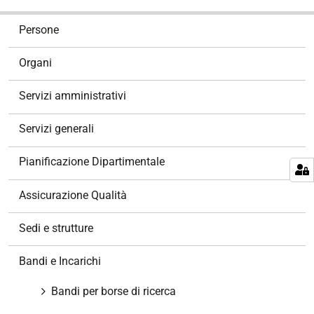
N
Persone
a
v
Organi
i
g
Servizi amministrativi
a
z
Servizi generali
i
o
Pianificazione Dipartimentale
n
e
Assicurazione Qualità
Sedi e strutture
Bandi e Incarichi
Bandi per borse di ricerca