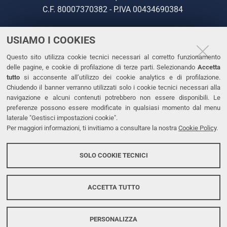
C.F. 80007370382 - P.IVA 00434690384
USIAMO I COOKIES
CONTATTI
Questo sito utilizza cookie tecnici necessari al corretto funzionamento
Tel. +39 0532 293111
delle pagine, e cookie di profilazione di terze parti. Selezionando
Accetta
Fax. +39 0532 293031
tutto
si acconsente all’utilizzo dei cookie analytics e di profilazione.
PEC
Chiudendo il banner verranno utilizzati solo i cookie tecnici necessari alla
navigazione e alcuni contenuti potrebbero non essere disponibili. Le
preferenze possono essere modificate in qualsiasi momento dal menu
LINKS
laterale "Gestisci impostazioni cookie".
Per maggiori informazioni, ti invitiamo a consultare la nostra
Cookie Policy
.
Accessibilità
Dichiarazione di accessibilità
SOLO COOKIE TECNICI
Protezione dati personali
Cookies
ACCETTA TUTTO
PERSONALIZZA
Copyright @ 2026, Università di Ferrara