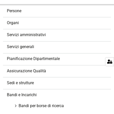
N
Persone
a
v
Organi
i
g
Servizi amministrativi
a
z
Servizi generali
i
o
Pianificazione Dipartimentale
n
e
Assicurazione Qualità
Sedi e strutture
Bandi e Incarichi
Bandi per borse di ricerca