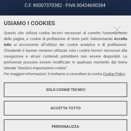
C.F. 80007370382 - P.IVA 00434690384
USIAMO I COOKIES
CONTATTI
Questo sito utilizza cookie tecnici necessari al corretto funzionamento
Tel. +39 0532 293111
delle pagine, e cookie di profilazione di terze parti. Selezionando
Accetta
Fax. +39 0532 293031
tutto
si acconsente all’utilizzo dei cookie analytics e di profilazione.
PEC
Chiudendo il banner verranno utilizzati solo i cookie tecnici necessari alla
navigazione e alcuni contenuti potrebbero non essere disponibili. Le
preferenze possono essere modificate in qualsiasi momento dal menu
LINKS
laterale "Gestisci impostazioni cookie".
Per maggiori informazioni, ti invitiamo a consultare la nostra
Cookie Policy
.
Accessibilità
Dichiarazione di accessibilità
SOLO COOKIE TECNICI
Protezione dati personali
Cookies
ACCETTA TUTTO
PERSONALIZZA
Copyright @ 2026, Università di Ferrara