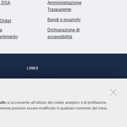
i DSA
Amministrazione
Trasparente
Bandi e incarichi
lDidat
a
Dichiarazione di
artimento
accessibilità
LINKS
Accessibilità
1
Dichiarazione di accessibilità
Protezione dati personali
utto
si acconsente all’utilizzo dei cookie analytics e di profilazione.
Cookies
 preferenze possono essere modificate in qualsiasi momento dal menu