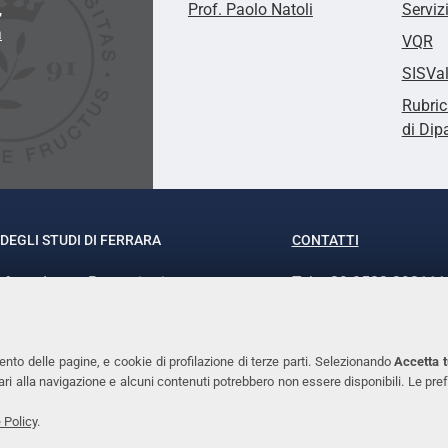
,
Prof. Paolo Natoli
Serviz
a
VQR
SISVa
Rubric
di Dip
DEGLI STUDI DI FERRARA
CONTATTI
rof.ssa Laura Ramaciotti
Tel. +39 0532 293111
o Ariosto, 35 - 44121 Ferrara
Fax. +39 0532 29303
370382 - P.IVA 00434690384
PEC
ento delle pagine, e cookie di profilazione di terze parti. Selezionando
Accetta t
ssari alla navigazione e alcuni contenuti potrebbero non essere disponibili. Le
 Policy
.