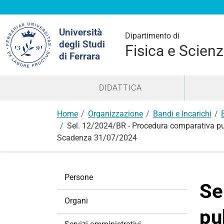
Cerca
Università
nel
Dipartimento di
degli Studi
sito
Fisica e Scienz
di Ferrara
DIDATTICA
Home
Organizzazione
Bandi e Incarichi
Sel. 12/2024/BR - Procedura comparativa pubbli
Scadenza 31/07/2024
N
Persone
a
Se
v
Organi
i
pu
g