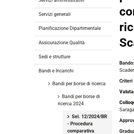
Servizi amministrativi
a
co
z
Servizi generali
i
ri
o
Pianificazione Dipartimentale
n
Sc
e
Assicurazione Qualità
Sedi e strutture
Bando
Scade
Bandi e Incarichi
Criteri
Bandi per borse di ricerca
Valutaz
Bandi per borse di
Colloq
ricerca 2024
Saragat
Sel. 12/2024/BR
Approv
- Procedura
comparativa
Gradua