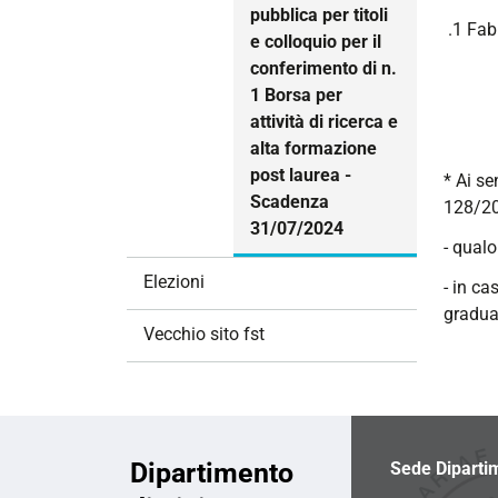
pubblica per titoli
.1 Fab
e colloquio per il
conferimento di n.
1 Borsa per
attività di ricerca e
alta formazione
post laurea -
* Ai se
Scadenza
128/20
31/07/2024
- qualo
Elezioni
- in ca
graduat
Vecchio sito fst
Dipartimento
Sede Diparti