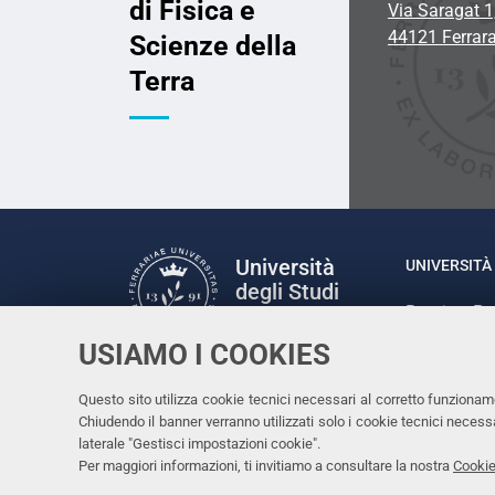
di Fisica e
Via Saragat 1
44121 Ferrar
Scienze della
Terra
Università
UNIVERSITÀ 
degli Studi
Rettrice: P
di Ferrara
via Ludovic
USIAMO I COOKIES
C.F. 80007
Seguici su
Questo sito utilizza cookie tecnici necessari al corretto funzionam
Facebook
Linkedin
Instagram
Youtube
Chiudendo il banner verranno utilizzati solo i cookie tecnici nece
laterale "Gestisci impostazioni cookie".
Per maggiori informazioni, ti invitiamo a consultare la nostra
Cookie