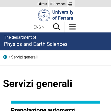
Editors
IT Services
Search
University
Site
of Ferrara
Cambia lingua
The department of
Physics and Earth Sciences
Servizi generali
About us
Servizi generali
Prenotazione automezzi