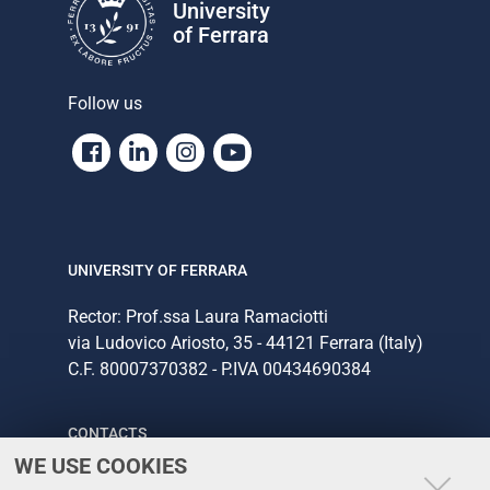
University
of Ferrara
Follow us
Facebook
Linkedin
Instagram
Youtube
UNIVERSITY OF FERRARA
Rector: Prof.ssa Laura Ramaciotti
via Ludovico Ariosto, 35 - 44121 Ferrara (Italy)
C.F. 80007370382 - P.IVA 00434690384
CONTACTS
WE USE COOKIES
Tel. +39 0532 293111