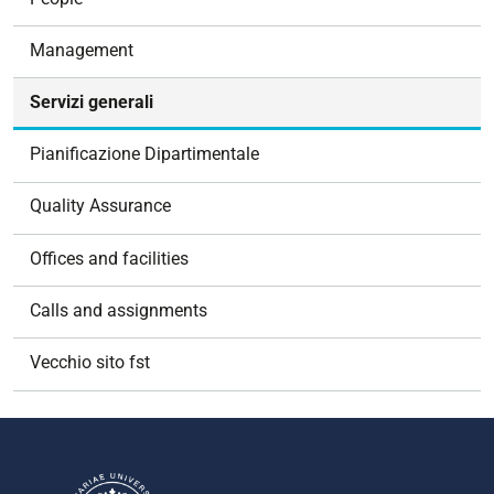
a
v
Management
i
g
Servizi generali
a
t
Pianificazione Dipartimentale
i
o
Quality Assurance
n
Offices and facilities
Calls and assignments
Vecchio sito fst