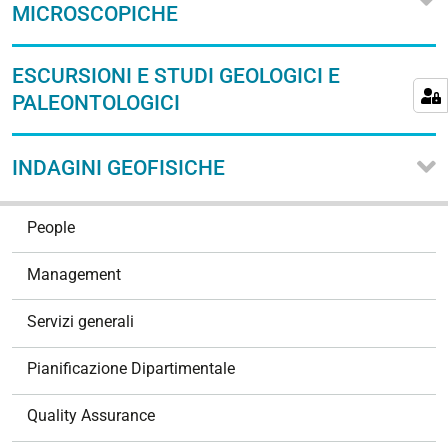
MICROSCOPICHE
ESCURSIONI E STUDI GEOLOGICI E
PALEONTOLOGICI
INDAGINI GEOFISICHE
N
People
a
v
Management
i
g
Servizi generali
a
t
Pianificazione Dipartimentale
i
o
Quality Assurance
n