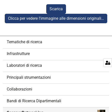
Scarica
Clicca per vedere l'immagine alle dimensioni originali…
N
Tematiche di ricerca
a
v
Infrastrutture
i
g
Laboratori di ricerca
a
z
Principali strumentazioni
i
o
Collaborazioni
n
e
Bandi di Ricerca Dipartimentali