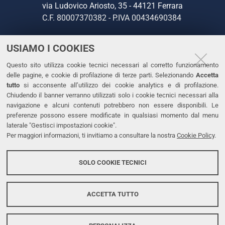
via Ludovico Ariosto, 35 - 44121 Ferrara
C.F. 80007370382 - P.IVA 00434690384
USIAMO I COOKIES
CONTATTI
Questo sito utilizza cookie tecnici necessari al corretto funzionamento
Tel. +39 0532 293111
delle pagine, e cookie di profilazione di terze parti. Selezionando
Accetta
Fax. +39 0532 293031
tutto
si acconsente all’utilizzo dei cookie analytics e di profilazione.
PEC
Chiudendo il banner verranno utilizzati solo i cookie tecnici necessari alla
navigazione e alcuni contenuti potrebbero non essere disponibili. Le
preferenze possono essere modificate in qualsiasi momento dal menu
LINKS
laterale "Gestisci impostazioni cookie".
Per maggiori informazioni, ti invitiamo a consultare la nostra
Cookie Policy
.
Accessibilità
Dichiarazione di accessibilità
SOLO COOKIE TECNICI
Protezione dati personali
Cookies
ACCETTA TUTTO