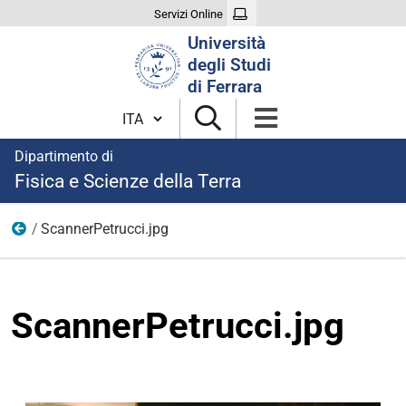
Servizi Online
Cerca
Università
nel
degli Studi
sito
di Ferrara
Cambia lingua
Dipartimento di
Fisica e Scienze della Terra
ScannerPetrucci.jpg
Ricerca
ScannerPetrucci.jpg