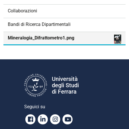
i
o
Collaborazioni
n
e
Bandi di Ricerca Dipartimentali
Mineralogia_Difrattometro1.png
Università
degli Studi
di Ferrara
Seguici su
Facebook
Linkedin
Instagram
Youtube