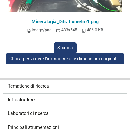
Mineralogia_Difrattometro1.png
image/png
433x545
486.0 KB
Scarica
Clicca per vedere l'immagine alle dimensioni originali…
N
Tematiche di ricerca
a
v
Infrastrutture
i
g
Laboratori di ricerca
a
z
Principali strumentazioni