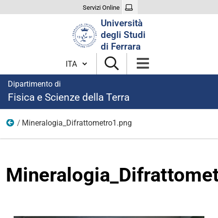
Servizi Online
Cerca
Università
nel
degli Studi
sito
di Ferrara
Cambia lingua
Dipartimento di
Fisica e Scienze della Terra
Mineralogia_Difrattometro1.png
Ricerca
Mineralogia_Difrattome