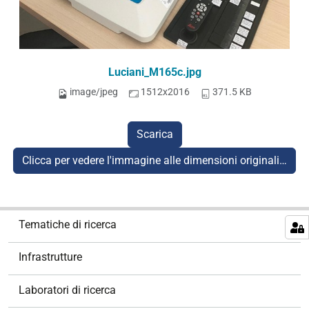
Luciani_M165c.jpg
image/jpeg
1512x2016
371.5 KB
Scarica
Clicca per vedere l'immagine alle dimensioni originali…
N
Tematiche di ricerca
a
v
Infrastrutture
i
g
Laboratori di ricerca
a