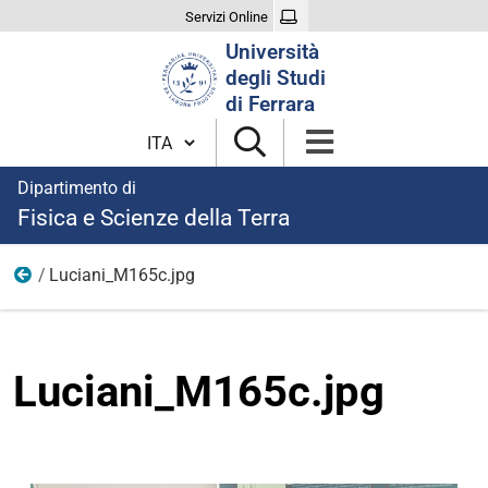
Servizi Online
Cerca
Università
nel
degli Studi
sito
di Ferrara
Cambia lingua
Dipartimento di
Fisica e Scienze della Terra
Luciani_M165c.jpg
Ricerca
Luciani_M165c.jpg