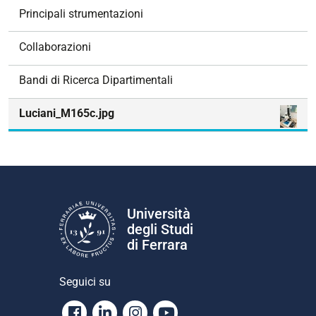
z
Principali strumentazioni
i
o
Collaborazioni
n
e
Bandi di Ricerca Dipartimentali
Luciani_M165c.jpg
Università
degli Studi
di Ferrara
Seguici su
Facebook
Linkedin
Instagram
Youtube