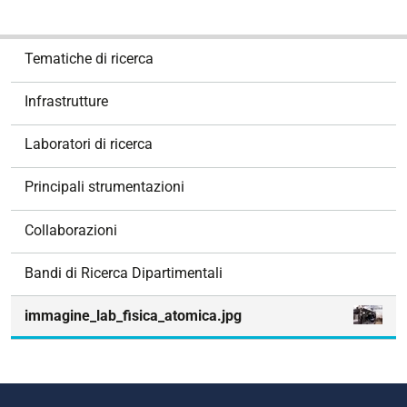
N
Tematiche di ricerca
a
v
Infrastrutture
i
g
Laboratori di ricerca
a
z
Principali strumentazioni
i
o
Collaborazioni
n
e
Bandi di Ricerca Dipartimentali
immagine_lab_fisica_atomica.jpg