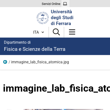
Servizi Online
Cerca
Università
nel
degli Studi
sito
di Ferrara
Cambia lingua
Dipartimento di
Fisica e Scienze della Terra
immagine_lab_fisica_atomica.jpg
Ricerca
immagine_lab_fisica_at