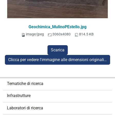
Geochimica_MulinoPEstello.jpg
image/jpeg
3060x4080
814.5 KB
Scarica
Clicca per vedere l'immagine alle dimensioni originali…
N
Tematiche di ricerca
a
v
Infrastrutture
i
g
Laboratori di ricerca
a