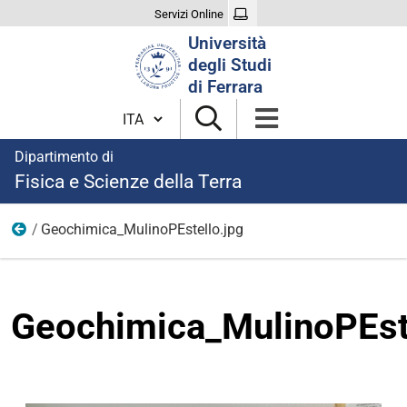
Servizi Online
Cerca
Università
nel
degli Studi
sito
di Ferrara
Cambia lingua
Dipartimento di
Fisica e Scienze della Terra
Geochimica_MulinoPEstello.jpg
Ricerca
Geochimica_MulinoPEst