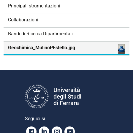
z
Principali strumentazioni
i
o
Collaborazioni
n
e
Bandi di Ricerca Dipartimentali
Geochimica_MulinoPEstello.jpg
Università
degli Studi
di Ferrara
Seguici su
Facebook
Linkedin
Instagram
Youtube