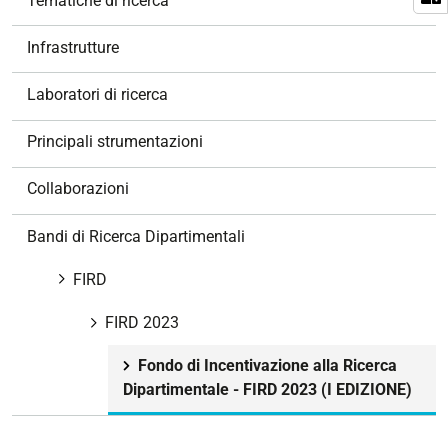
Tematiche di ricerca
a
v
Infrastrutture
i
g
Laboratori di ricerca
a
z
Principali strumentazioni
i
o
Collaborazioni
n
e
Bandi di Ricerca Dipartimentali
FIRD
FIRD 2023
Fondo di Incentivazione alla Ricerca
Dipartimentale - FIRD 2023 (I EDIZIONE)