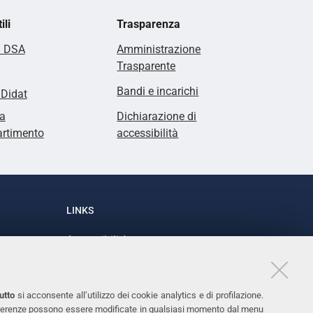
ili
Trasparenza
i DSA
Amministrazione
Trasparente
Bandi e incarichi
lDidat
a
Dichiarazione di
artimento
accessibilità
LINKS
Accessibilità
1
Dichiarazione di accessibilità
Protezione dati personali
utto
si acconsente all’utilizzo dei cookie analytics e di profilazione.
Cookies
 preferenze possono essere modificate in qualsiasi momento dal menu