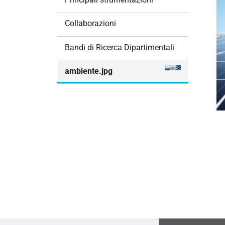
i
o
Collaborazioni
n
e
Bandi di Ricerca Dipartimentali
ambiente.jpg