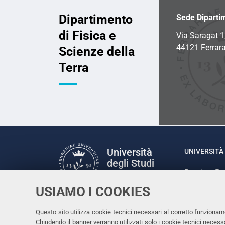
Dipartimento
Sede Diparti
di Fisica e
Via Saragat 1
44121 Ferrar
Scienze della
Terra
Università
UNIVERSITÀ 
degli Studi
Rettrice: P
di Ferrara
via Ludovic
USIAMO I COOKIES
C.F. 80007
Seguici su
Questo sito utilizza cookie tecnici necessari al corretto funzionam
Facebook
Linkedin
Instagram
Youtube
Chiudendo il banner verranno utilizzati solo i cookie tecnici nece