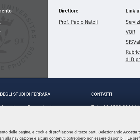
mento
Direttore
Link ut
,
Prof. Paolo Natoli
Serviz
a
VQR
SISVa
Rubric
di Dip
DEGLI STUDI DI FERRARA
CONTATTI
rof.ssa Laura Ramaciotti
Tel. +39 0532 293111
o Ariosto, 35 - 44121 Ferrara
Fax. +39 0532 29303
370382 - P.IVA 00434690384
PEC
ento delle pagine, e cookie di profilazione di terze parti. Selezionando
Accetta t
ssari alla navigazione e alcuni contenuti potrebbero non essere disponibili. Le