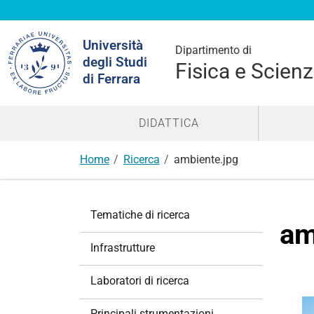
Cerca
Università
nel
Dipartimento di
degli Studi
sito
Fisica e Scienz
di Ferrara
DIDATTICA
Home
Ricerca
ambiente.jpg
N
Tematiche di ricerca
a
am
v
Infrastrutture
i
g
Laboratori di ricerca
a
z
Principali strumentazioni