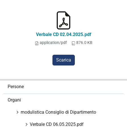
Verbale CD 02.04.2025.pdf
application/pdf
876.0 KB
Scarica
N
Persone
a
v
Organi
i
g
modulistica Consiglio di Dipartimento
a
z
Verbale CD 06.05.2025.pdf