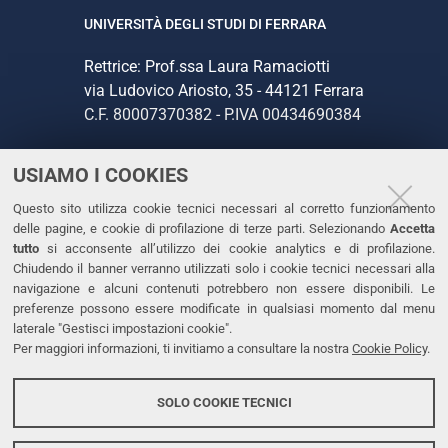
UNIVERSITÀ DEGLI STUDI DI FERRARA
Rettrice: Prof.ssa Laura Ramaciotti
via Ludovico Ariosto, 35 - 44121 Ferrara
C.F. 80007370382 - P.IVA 00434690384
USIAMO I COOKIES
CONTATTI
Questo sito utilizza cookie tecnici necessari al corretto funzionamento
Tel. +39 0532 293111
delle pagine, e cookie di profilazione di terze parti. Selezionando
Accetta
Fax. +39 0532 293031
tutto
si acconsente all’utilizzo dei cookie analytics e di profilazione.
PEC
Chiudendo il banner verranno utilizzati solo i cookie tecnici necessari alla
navigazione e alcuni contenuti potrebbero non essere disponibili. Le
preferenze possono essere modificate in qualsiasi momento dal menu
LINKS
laterale "Gestisci impostazioni cookie".
Per maggiori informazioni, ti invitiamo a consultare la nostra
Cookie Policy
.
Accessibilità
Dichiarazione di accessibilità
SOLO COOKIE TECNICI
Protezione dati personali