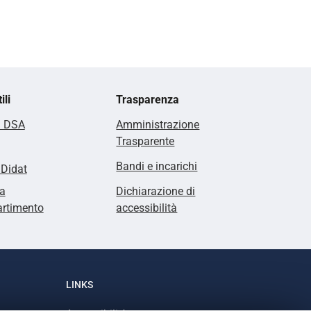
ili
Trasparenza
i DSA
Amministrazione
Trasparente
Bandi e incarichi
lDidat
a
Dichiarazione di
artimento
accessibilità
LINKS