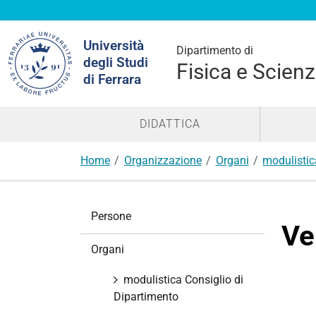
Cerca
Università
nel
Dipartimento di
degli Studi
sito
Fisica e Scienz
di Ferrara
DIDATTICA
Home
Organizzazione
Organi
modulistic
N
Persone
a
Ve
v
Organi
i
g
modulistica Consiglio di
a
Dipartimento
z