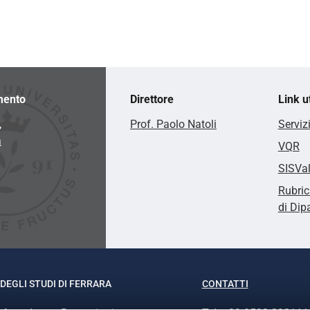
mento
Direttore
Link ut
,
Prof. Paolo Natoli
Serviz
a
VQR
SISVa
Rubric
di Dip
DEGLI STUDI DI FERRARA
CONTATTI