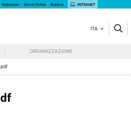
Redazione
Servizi Online
Rubrica
INTRANET
Cambia lingua
ORGANIZZAZIONE
.pdf
df