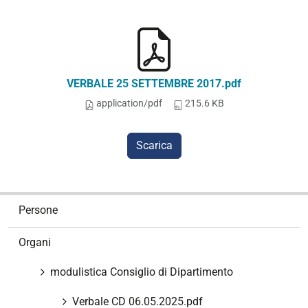
VERBALE 25 SETTEMBRE 2017.pdf
application/pdf
215.6 KB
Scarica
N
Persone
a
v
Organi
i
g
modulistica Consiglio di Dipartimento
a
z
Verbale CD 06.05.2025.pdf