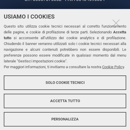
USIAMO I COOKIES
CONTATTI
Questo sito utilizza cookie tecnici necessari al corretto funzionamento
Tel. +39 0532 293111
delle pagine, e cookie di profilazione di terze parti. Selezionando
Accetta
Fax. +39 0532 293031
tutto
si acconsente all’utilizzo dei cookie analytics e di profilazione.
PEC
Chiudendo il banner verranno utilizzati solo i cookie tecnici necessari alla
navigazione e alcuni contenuti potrebbero non essere disponibili. Le
preferenze possono essere modificate in qualsiasi momento dal menu
LINKS
laterale "Gestisci impostazioni cookie".
Per maggiori informazioni, ti invitiamo a consultare la nostra
Cookie Policy
.
Accessibilità
Dichiarazione di accessibilità
SOLO COOKIE TECNICI
Protezione dati personali
Cookies
ACCETTA TUTTO
PERSONALIZZA
Copyright @ 2026, Università di Ferrara