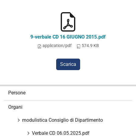
9-verbale CD 16 GIUGNO 2015.pdf
application/pdf
574.9 KB
Scarica
N
Persone
a
v
Organi
i
g
modulistica Consiglio di Dipartimento
a
z
Verbale CD 06.05.2025.pdf