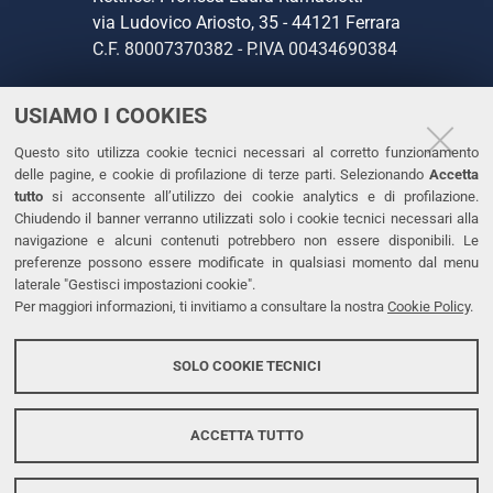
via Ludovico Ariosto, 35 - 44121 Ferrara
C.F. 80007370382 - P.IVA 00434690384
USIAMO I COOKIES
CONTATTI
Questo sito utilizza cookie tecnici necessari al corretto funzionamento
Tel. +39 0532 293111
delle pagine, e cookie di profilazione di terze parti. Selezionando
Accetta
Fax. +39 0532 293031
tutto
si acconsente all’utilizzo dei cookie analytics e di profilazione.
PEC
Chiudendo il banner verranno utilizzati solo i cookie tecnici necessari alla
navigazione e alcuni contenuti potrebbero non essere disponibili. Le
preferenze possono essere modificate in qualsiasi momento dal menu
LINKS
laterale "Gestisci impostazioni cookie".
Per maggiori informazioni, ti invitiamo a consultare la nostra
Cookie Policy
.
Accessibilità
Dichiarazione di accessibilità
SOLO COOKIE TECNICI
Protezione dati personali
Cookies
ACCETTA TUTTO