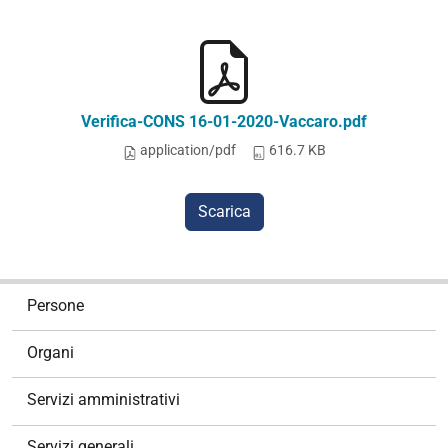
Verifica-CONS 16-01-2020-Vaccaro.pdf
application/pdf
616.7 KB
Scarica
N
Persone
a
v
Organi
i
g
Servizi amministrativi
a
z
Servizi generali