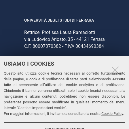
UNIVERSITÀ DEGLI STUDI DI FERRARA
Rettrice: Prof.ssa Laura Ramaciotti
via Ludovico Ariosto, 35 - 44121 Ferrara
C.F. 80007370382 - P.IVA 00434690384
USIAMO I COOKIES
CONTATTI
Questo sito utilizza cookie tecnici necessari al corretto funzionamento
Tel. +39 0532 293111
delle pagine, e cookie di profilazione di terze parti. Selezionando
Accetta
Fax. +39 0532 293031
tutto
si acconsente all’utilizzo dei cookie analytics e di profilazione.
PEC
Chiudendo il banner verranno utilizzati solo i cookie tecnici necessari alla
navigazione e alcuni contenuti potrebbero non essere disponibili. Le
preferenze possono essere modificate in qualsiasi momento dal menu
LINKS
laterale "Gestisci impostazioni cookie".
Per maggiori informazioni, ti invitiamo a consultare la nostra
Cookie Policy
.
Accessibilità
Dichiarazione di accessibilità