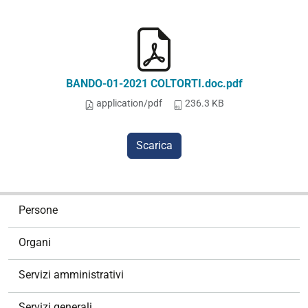
BANDO-01-2021 COLTORTI.doc.pdf
application/pdf
236.3 KB
Scarica
N
Persone
a
v
Organi
i
g
Servizi amministrativi
a
z
Servizi generali