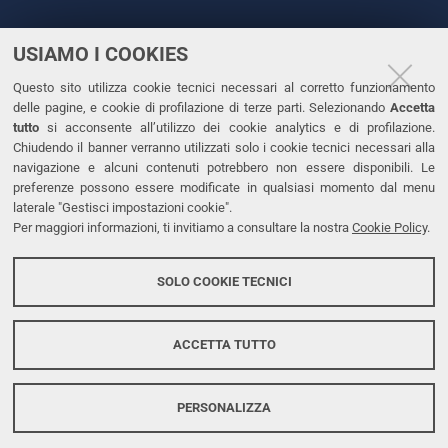
USIAMO I COOKIES
CONTATTI
Questo sito utilizza cookie tecnici necessari al corretto funzionamento
Tel. +39 0532 293111
delle pagine, e cookie di profilazione di terze parti. Selezionando
Accetta
Fax. +39 0532 293031
tutto
si acconsente all’utilizzo dei cookie analytics e di profilazione.
PEC
Chiudendo il banner verranno utilizzati solo i cookie tecnici necessari alla
navigazione e alcuni contenuti potrebbero non essere disponibili. Le
preferenze possono essere modificate in qualsiasi momento dal menu
LINKS
laterale "Gestisci impostazioni cookie".
Per maggiori informazioni, ti invitiamo a consultare la nostra
Cookie Policy
.
Accessibilità
Dichiarazione di accessibilità
SOLO COOKIE TECNICI
Protezione dati personali
Cookies
ACCETTA TUTTO
PERSONALIZZA
Copyright @ 2026, Università di Ferrara