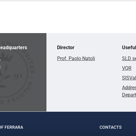
eadquarters
Director
Useful
,
Prof. Paolo Natoli
SLD se
a
VQR
SISVa
Addres
Depar
OF FERRARA
CONTACTS