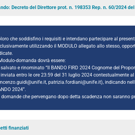
ndo: Decreto del Direttore prot. n.
198353
Rep. n.
60/2024
de
loro che soddisfino i requisiti e intendano partecipare al pre
clusivamente utilizzando il MODULO allegato allo stesso, opport
dicate.
 Modulo-domanda dovrà essere:
 salvato e rinominato “II BANDO FIRD 2024 Cognome del Propon
 inviata entro le ore 23:59 del 31 luglio 2024 contestualmente al 
incenzo.guidi@unife.it, patrizia.fordiani@unife.it), indicando nel
ANDO 2024”.
 domande che pervengano dopo detta scadenza non saranno pre
etti finanziati