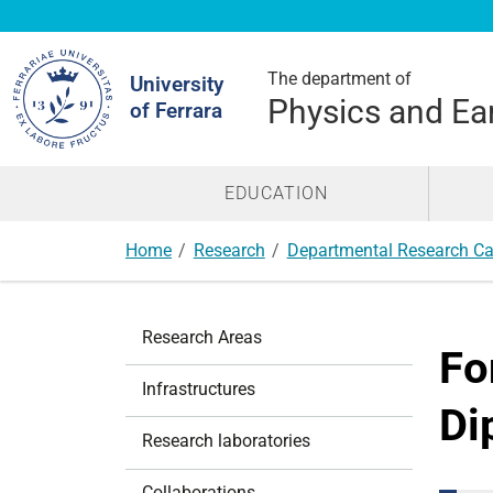
Search
Site
The department of
University
Physics and Ea
of Ferrara
EDUCATION
Home
Research
Departmental Research Ca
N
Research Areas
a
Fo
v
Infrastructures
i
Di
g
Research laboratories
a
t
Collaborations