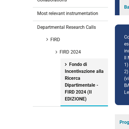
i
Ba
o
Most relevant instrumentation
n
Departmental Research Calls
Co
FIRD
es
in
FIRD 2024
Il
Fondo di
1)
Incentivazione alla
2)
Ricerca
(v
Dipartimentale -
B
FIRD 2024 (II
Le
EDIZIONE)
Prog