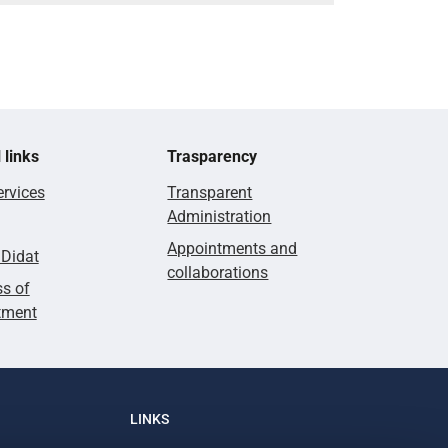
 links
Trasparency
rvices
Transparent
Administration
Appointments and
lDidat
collaborations
s of
tment
LINKS