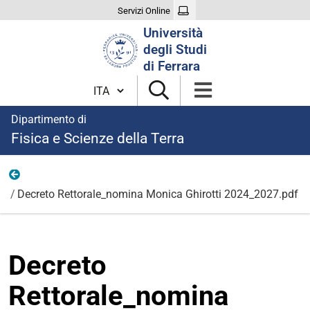
Servizi Online
Cerca
Università
nel
degli Studi
sito
di Ferrara
Cambia lingua
Dipartimento di
Fisica e Scienze della Terra
Elezione del Coordinatore del Consiglio Unico di Corso 
Decreto Rettorale_nomina Monica Ghirotti 2024_2027.pdf
Decreto
Rettorale_nomina