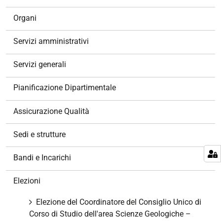
a
v
Organi
i
g
Servizi amministrativi
a
z
Servizi generali
i
o
Pianificazione Dipartimentale
n
e
Assicurazione Qualità
Sedi e strutture
Bandi e Incarichi
Elezioni
Elezione del Coordinatore del Consiglio Unico di
Corso di Studio dell'area Scienze Geologiche –