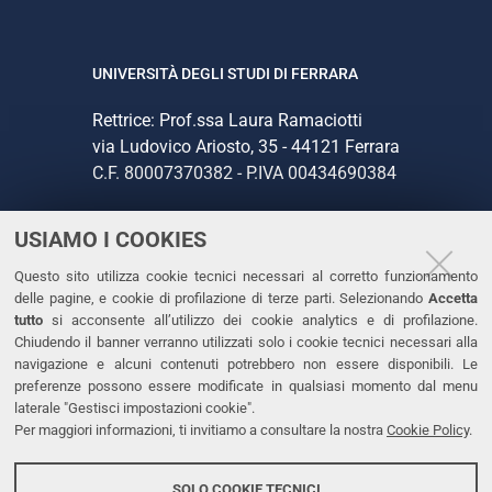
UNIVERSITÀ DEGLI STUDI DI FERRARA
Rettrice: Prof.ssa Laura Ramaciotti
via Ludovico Ariosto, 35 - 44121 Ferrara
C.F. 80007370382 - P.IVA 00434690384
USIAMO I COOKIES
CONTATTI
Questo sito utilizza cookie tecnici necessari al corretto funzionamento
Tel. +39 0532 293111
delle pagine, e cookie di profilazione di terze parti. Selezionando
Accetta
Fax. +39 0532 293031
tutto
si acconsente all’utilizzo dei cookie analytics e di profilazione.
PEC
Chiudendo il banner verranno utilizzati solo i cookie tecnici necessari alla
navigazione e alcuni contenuti potrebbero non essere disponibili. Le
preferenze possono essere modificate in qualsiasi momento dal menu
LINKS
laterale "Gestisci impostazioni cookie".
Per maggiori informazioni, ti invitiamo a consultare la nostra
Cookie Policy
.
Accessibilità
Dichiarazione di accessibilità
SOLO COOKIE TECNICI