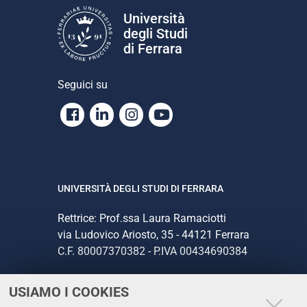
Università
degli Studi
di Ferrara
Seguici su
Facebook
Linkedin
Instagram
Youtube
UNIVERSITÀ DEGLI STUDI DI FERRARA
Rettrice: Prof.ssa Laura Ramaciotti
via Ludovico Ariosto, 35 - 44121 Ferrara
C.F. 80007370382 - P.IVA 00434690384
USIAMO I COOKIES
CONTATTI