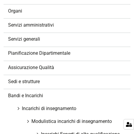
a
v
Organi
i
g
Servizi amministrativi
a
z
Servizi generali
i
o
Pianificazione Dipartimentale
n
e
Assicurazione Qualità
Sedi e strutture
Bandi e Incarichi
Incarichi di insegnamento
Modulistica incarichi di insegnamento