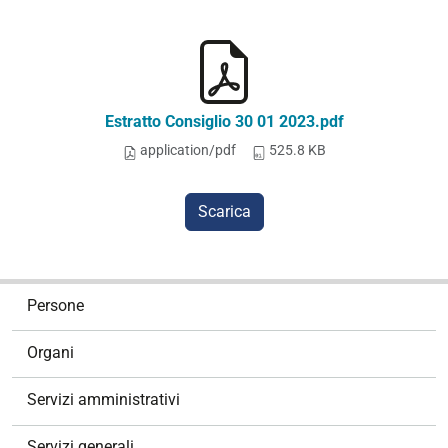
Estratto Consiglio 30 01 2023.pdf
application/pdf
525.8 KB
Scarica
N
Persone
a
v
Organi
i
g
Servizi amministrativi
a
z
Servizi generali