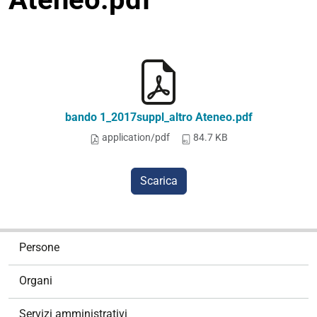
bando 1_2017suppl_altro Ateneo.pdf
application/pdf
84.7 KB
Scarica
N
Persone
a
v
Organi
i
g
Servizi amministrativi