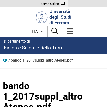
Servizi Online
Cerca
Università
nel
degli Studi
sito
di Ferrara
Cambia lingua
Dipartimento di
Fisica e Scienze della Terra
bando 1_2017suppl_altro Ateneo.pdf
anni precedenti
bando
1_2017suppl_altro
Ateneo.pdf