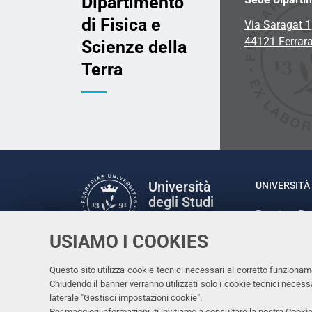
Dipartimento
di Fisica e
Via Saragat 1
44121 Ferrar
Scienze della
Terra
Università
UNIVERSITÀ 
degli Studi
Rettrice: P
di Ferrara
via Ludovic
USIAMO I COOKIES
C.F. 80007
Seguici su
Questo sito utilizza cookie tecnici necessari al corretto funzionam
Facebook
Linkedin
Instagram
Youtube
Chiudendo il banner verranno utilizzati solo i cookie tecnici nece
laterale "Gestisci impostazioni cookie".
Per maggiori informazioni, ti invitiamo a consultare la nostra
Cookie