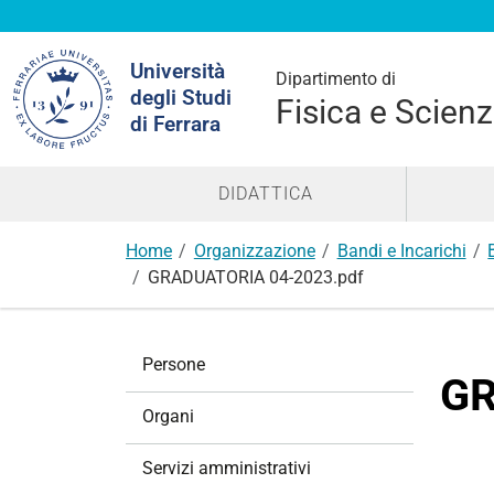
Cerca
Università
nel
Dipartimento di
degli Studi
sito
Fisica e Scienz
di Ferrara
DIDATTICA
Home
Organizzazione
Bandi e Incarichi
GRADUATORIA 04-2023.pdf
N
Persone
a
GR
v
Organi
i
g
Servizi amministrativi
a