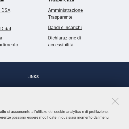
i DSA
Amministrazione
Trasparente
Bandi e incarichi
lDidat
a
Dichiarazione di
artimento
accessibilità
LINKS
Accessibilità
1
Dichiarazione di accessibilità
Protezione dati personali
utto
si acconsente all’utilizzo dei cookie analytics e di profilazione.
Cookies
 preferenze possono essere modificate in qualsiasi momento dal menu