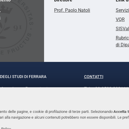
,
Prof. Paolo Natoli
Serviz
a
VQR
SISVa
Rubric
di Dip
DEGLI STUDI DI FERRARA
CONTATTI
rof.ssa Laura Ramaciotti
Tel. +39 0532 293111
o Ariosto, 35 - 44121 Ferrara
Fax. +39 0532 29303
370382 - P.IVA 00434690384
PEC
ento delle pagine, e cookie di profilazione di terze parti. Selezionando
Accetta t
ssari alla navigazione e alcuni contenuti potrebbero non essere disponibili. Le
 Policy
.