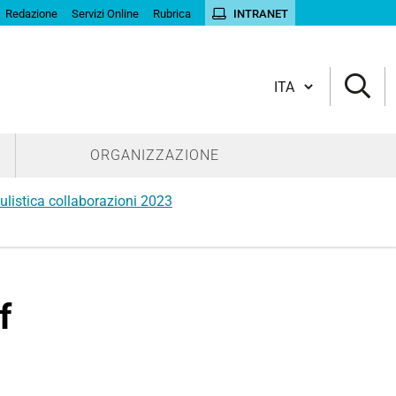
Redazione
Servizi Online
Rubrica
INTRANET
Cambia lingua
ORGANIZZAZIONE
listica collaborazioni 2023
f