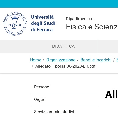
Cerca
Università
nel
Dipartimento di
degli Studi
sito
Fisica e Scienz
di Ferrara
DIDATTICA
Home
Organizzazione
Bandi e Incarichi
Allegato 1 borsa 08-2023-BR.pdf
N
Persone
a
Al
v
Organi
i
g
Servizi amministrativi
a