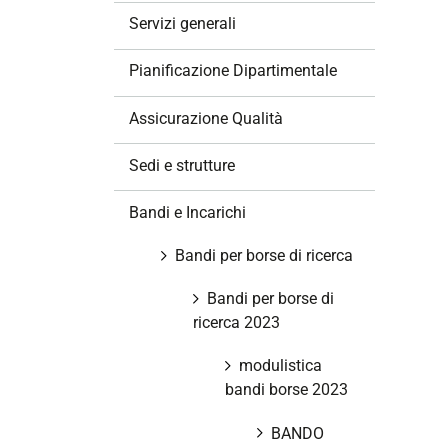
z
Servizi generali
i
o
Pianificazione Dipartimentale
n
e
Assicurazione Qualità
Sedi e strutture
Bandi e Incarichi
Bandi per borse di ricerca
Bandi per borse di
ricerca 2023
modulistica
bandi borse 2023
BANDO