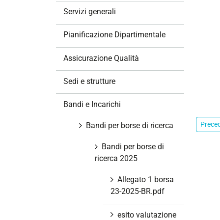
z
Servizi generali
i
o
Pianificazione Dipartimentale
n
e
Assicurazione Qualità
Sedi e strutture
Bandi e Incarichi
Prece
Bandi per borse di ricerca
Bandi per borse di
ricerca 2025
Allegato 1 borsa
23-2025-BR.pdf
esito valutazione