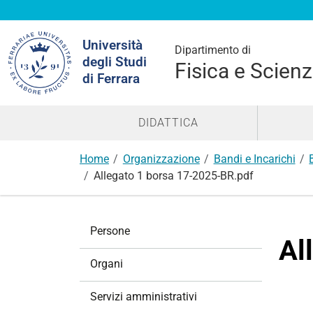
Cerca
Università
nel
Dipartimento di
degli Studi
sito
Fisica e Scienz
di Ferrara
DIDATTICA
Home
Organizzazione
Bandi e Incarichi
Allegato 1 borsa 17-2025-BR.pdf
N
Persone
a
Al
v
Organi
i
g
Servizi amministrativi
a