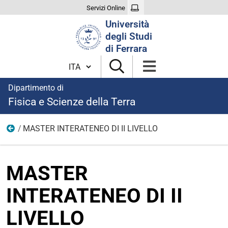
Servizi Online
Cerca
Università
nel
degli Studi
sito
di Ferrara
Cambia lingua
Dipartimento di
Fisica e Scienze della Terra
MASTER INTERATENEO DI II LIVELLO
News
MASTER
INTERATENEO DI II
LIVELLO