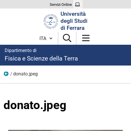
Servizi Online
Cerca
Università
nel
degli Studi
sito
di Ferrara
Cambia lingua
Dipartimento di
Fisica e Scienze della Terra
donato.jpeg
Home
donato.jpeg