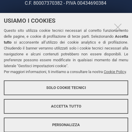
C.F. 80007370382 - P.IVA 00434690384
USIAMO I COOKIES
CONTATTI
Questo sito utilizza cookie tecnici necessari al corretto funzionamento
Tel. +39 0532 293111
delle pagine, e cookie di profilazione di terze parti. Selezionando
Accetta
Fax. +39 0532 293031
tutto
si acconsente all’utilizzo dei cookie analytics e di profilazione.
PEC
Chiudendo il banner verranno utilizzati solo i cookie tecnici necessari alla
navigazione e alcuni contenuti potrebbero non essere disponibili. Le
preferenze possono essere modificate in qualsiasi momento dal menu
LINKS
laterale "Gestisci impostazioni cookie".
Per maggiori informazioni, ti invitiamo a consultare la nostra
Cookie Policy
.
Accessibilità
Dichiarazione di accessibilità
SOLO COOKIE TECNICI
Protezione dati personali
Cookies
ACCETTA TUTTO
PERSONALIZZA
Copyright @ 2026, Università di Ferrara